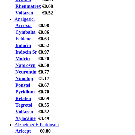
Rheumatrex
€0.68
Voltaren
€0.52
Analgesici
Arcoxia
€0.98
Cymbalta
€0.86
Feldene
€0.63
Indocin
€0.52
Indocin Sr
€0.97
Motrin
€0.20
Naprosyn
€0.50
Neurontin
€0.77
Nimotop
€1.17
Ponstel
€0.67
Pyridium
€0.70
Relafen
€0.69
Tegretol
€0.55
Voltaren
€0.52
Xylocaine
€4.49
Alzheimer E Parkinson
Aricept
€0.80