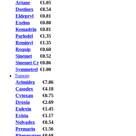
Artane
€1.05
Dostinex
€8.54
Eldepryl
€0.81
Exelon
€0.80
Kemadrin
€0.81
Parlodel
€1.35
Reminyl
€1.35
Requip
€0.60
Sinemet
€0.52
Sinemet Cr
€0.86
Symmetrel
€1.00
Tumore
Arimidex
€7.86
Casodex
€4.18
Cytoxan
€0.75
Droxia
€2.69
Eulexin
€1.45
Evista
€1.17
Nolvadex
€0.54
Premarin
€1.56
Rheumatrex
€0.68