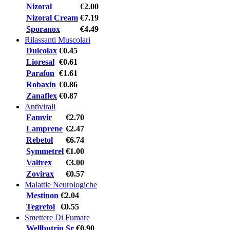
Nizoral
€2.00
Nizoral Cream
€7.19
Sporanox
€4.49
Rilassanti Muscolari
Dulcolax
€0.45
Lioresal
€0.61
Parafon
€1.61
Robaxin
€0.86
Zanaflex
€0.87
Antivirali
Famvir
€2.70
Lamprene
€2.47
Rebetol
€6.74
Symmetrel
€1.00
Valtrex
€3.00
Zovirax
€0.57
Malattie Neurologiche
Mestinon
€2.04
Tegretol
€0.55
Smettere Di Fumare
Wellbutrin Sr
€0.90