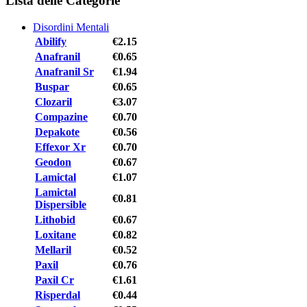
Lista delle Categorie
Disordini Mentali
Abilify
€2.15
Anafranil
€0.65
Anafranil Sr
€1.94
Buspar
€0.65
Clozaril
€3.07
Compazine
€0.70
Depakote
€0.56
Effexor Xr
€0.70
Geodon
€0.67
Lamictal
€1.07
Lamictal
€0.81
Dispersible
Lithobid
€0.67
Loxitane
€0.82
Mellaril
€0.52
Paxil
€0.76
Paxil Cr
€1.61
Risperdal
€0.44