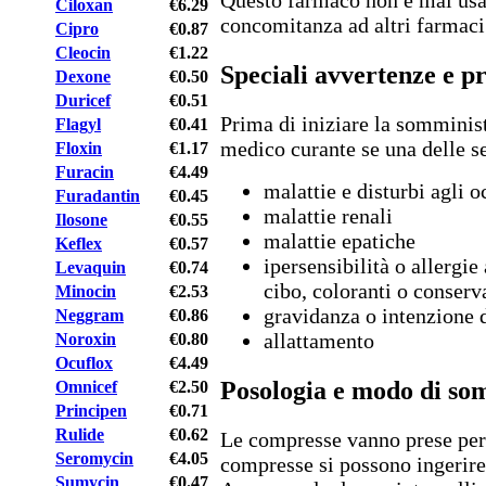
Questo farmaco non è mai usa
Ciloxan
€6.29
concomitanza ad altri farmaci
Cipro
€0.87
Cleocin
€1.22
Speciali avvertenze e p
Dexone
€0.50
Duricef
€0.51
Prima di iniziare la somminist
Flagyl
€0.41
medico curante se una delle s
Floxin
€1.17
Furacin
€4.49
malattie e disturbi agli o
Furadantin
€0.45
malattie renali
Ilosone
€0.55
malattie epatiche
Keflex
€0.57
ipersensibilità o allergie
Levaquin
€0.74
cibo, coloranti o conserv
Minocin
€2.53
gravidanza o intenzione 
Neggram
€0.86
allattamento
Noroxin
€0.80
Ocuflox
€4.49
Posologia e modo di so
Omnicef
€2.50
Principen
€0.71
Rulide
€0.62
Le compresse vanno prese per 
Seromycin
€4.05
compresse si possono ingerire
Sumycin
€0.47