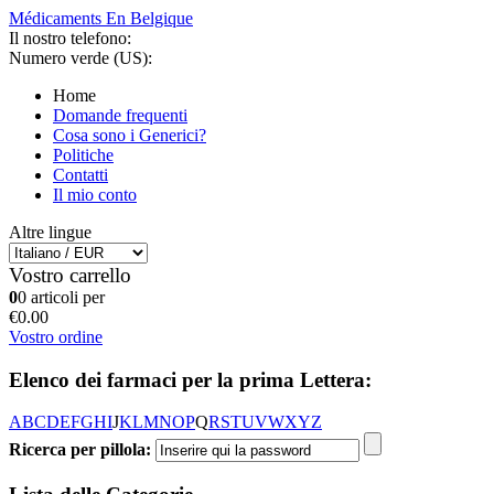
Médicaments En Belgique
Il nostro telefono:
Numero verde (US):
Home
Domande frequenti
Cosa sono i Generici?
Politiche
Contatti
Il mio conto
Altre lingue
Vostro carrello
0
0 articoli per
€0.00
Vostro ordine
Elenco dei farmaci per la prima Lettera:
A
B
C
D
E
F
G
H
I
J
K
L
M
N
O
P
Q
R
S
T
U
V
W
X
Y
Z
Ricerca per pillola: