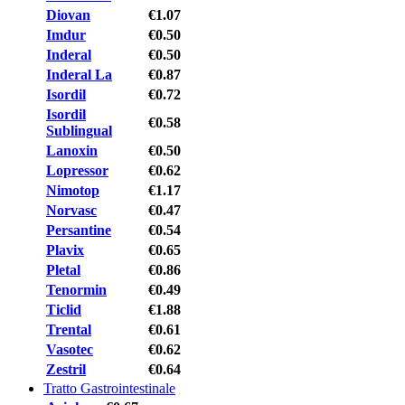
Diovan
€1.07
Imdur
€0.50
Inderal
€0.50
Inderal La
€0.87
Isordil
€0.72
Isordil
€0.58
Sublingual
Lanoxin
€0.50
Lopressor
€0.62
Nimotop
€1.17
Norvasc
€0.47
Persantine
€0.54
Plavix
€0.65
Pletal
€0.86
Tenormin
€0.49
Ticlid
€1.88
Trental
€0.61
Vasotec
€0.62
Zestril
€0.64
Tratto Gastrointestinale