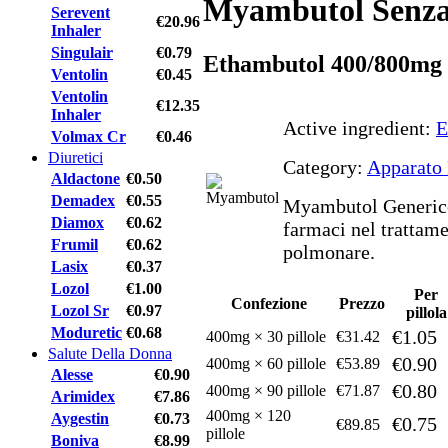
Myambutol Senza
Serevent
€20.96
Inhaler
Singulair
€0.79
Ethambutol 400/800mg
Ventolin
€0.45
Ventolin
€12.35
Inhaler
Active ingredient:
E
Volmax Cr
€0.46
Diuretici
Category:
Apparato 
Aldactone
€0.50
Demadex
€0.55
Myambutol Generico 
Diamox
€0.62
farmaci nel trattame
Frumil
€0.62
polmonare.
Lasix
€0.37
Lozol
€1.00
Per
Confezione
Prezzo
Lozol Sr
€0.97
pillola
Moduretic
€0.68
€1.05
400mg × 30 pillole
€31.42
Salute Della Donna
€0.90
400mg × 60 pillole
€53.89
Alesse
€0.90
€0.80
400mg × 90 pillole
€71.87
Arimidex
€7.86
400mg × 120
Aygestin
€0.73
€0.75
€89.85
pillole
Boniva
€8.99