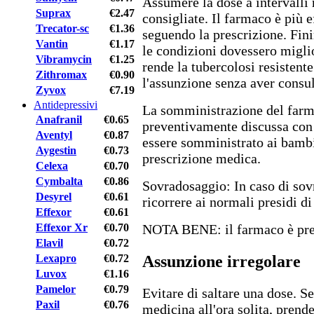
Assumere la dose a intervalli 
Suprax
€2.47
consigliate. Il farmaco è più 
Trecator-sc
€1.36
seguendo la prescrizione. Finir
Vantin
€1.17
le condizioni dovessero miglio
Vibramycin
€1.25
rende la tubercolosi resisten
Zithromax
€0.90
l'assunzione senza aver consul
Zyvox
€7.19
Antidepressivi
La somministrazione del farm
Anafranil
€0.65
preventivamente discussa con 
Aventyl
€0.87
essere somministrato ai bambin
Aygestin
€0.73
prescrizione medica.
Celexa
€0.70
Cymbalta
€0.86
Sovradosaggio: In caso di sov
Desyrel
€0.61
ricorrere ai normali presidi d
Effexor
€0.61
Effexor Xr
€0.70
NOTA BENE: il farmaco è pres
Elavil
€0.72
Assunzione irregolare
Lexapro
€0.72
Luvox
€1.16
Pamelor
€0.79
Evitare di saltare una dose. S
Paxil
€0.76
medicina all'ora solita, prend