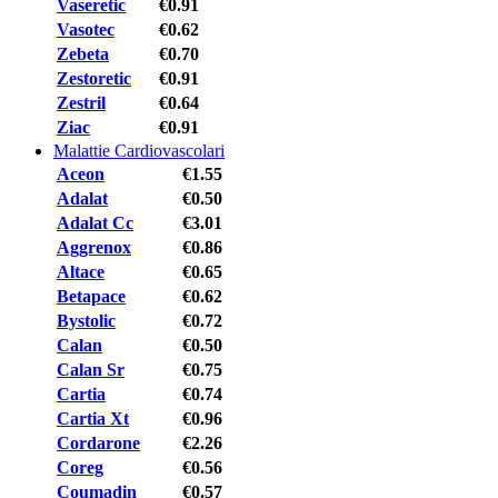
Vaseretic
€0.91
Vasotec
€0.62
Zebeta
€0.70
Zestoretic
€0.91
Zestril
€0.64
Ziac
€0.91
Malattie Cardiovascolari
Aceon
€1.55
Adalat
€0.50
Adalat Cc
€3.01
Aggrenox
€0.86
Altace
€0.65
Betapace
€0.62
Bystolic
€0.72
Calan
€0.50
Calan Sr
€0.75
Cartia
€0.74
Cartia Xt
€0.96
Cordarone
€2.26
Coreg
€0.56
Coumadin
€0.57