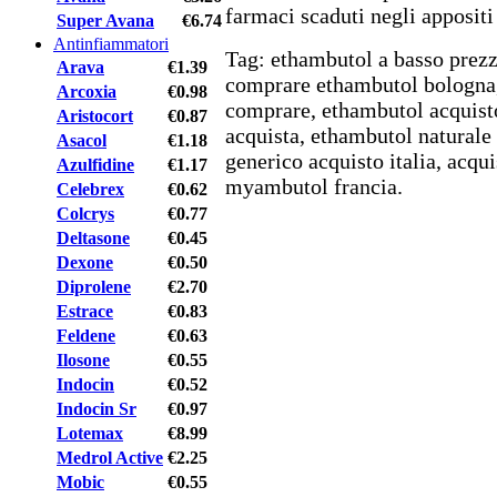
farmaci scaduti negli appositi
Super Avana
€6.74
Antinfiammatori
Tag: ethambutol a basso prezz
Arava
€1.39
comprare ethambutol bologna
Arcoxia
€0.98
comprare, ethambutol acquist
Aristocort
€0.87
acquista, ethambutol naturale
Asacol
€1.18
generico acquisto italia, acq
Azulfidine
€1.17
myambutol francia.
Celebrex
€0.62
Colcrys
€0.77
Deltasone
€0.45
Dexone
€0.50
Diprolene
€2.70
Estrace
€0.83
Feldene
€0.63
Ilosone
€0.55
Indocin
€0.52
Indocin Sr
€0.97
Lotemax
€8.99
Medrol Active
€2.25
Mobic
€0.55