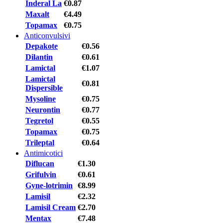
Inderal La
€0.87
Maxalt
€4.49
Topamax
€0.75
Anticonvulsivi
Depakote
€0.56
Dilantin
€0.61
Lamictal
€1.07
Lamictal
€0.81
Dispersible
Mysoline
€0.75
Neurontin
€0.77
Tegretol
€0.55
Topamax
€0.75
Trileptal
€0.64
Antimicotici
Diflucan
€1.30
Grifulvin
€0.61
Gyne-lotrimin
€8.99
Lamisil
€2.32
Lamisil Cream
€2.70
Mentax
€7.48