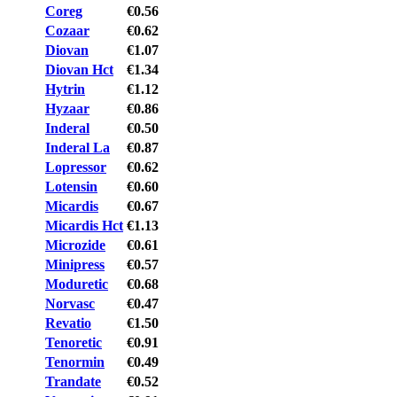
Coreg
€0.56
Cozaar
€0.62
Diovan
€1.07
Diovan Hct
€1.34
Hytrin
€1.12
Hyzaar
€0.86
Inderal
€0.50
Inderal La
€0.87
Lopressor
€0.62
Lotensin
€0.60
Micardis
€0.67
Micardis Hct
€1.13
Microzide
€0.61
Minipress
€0.57
Moduretic
€0.68
Norvasc
€0.47
Revatio
€1.50
Tenoretic
€0.91
Tenormin
€0.49
Trandate
€0.52