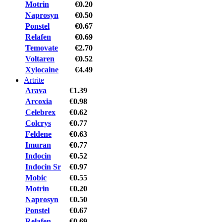
Motrin
€0.20
Naprosyn
€0.50
Ponstel
€0.67
Relafen
€0.69
Temovate
€2.70
Voltaren
€0.52
Xylocaine
€4.49
Artrite
Arava
€1.39
Arcoxia
€0.98
Celebrex
€0.62
Colcrys
€0.77
Feldene
€0.63
Imuran
€0.77
Indocin
€0.52
Indocin Sr
€0.97
Mobic
€0.55
Motrin
€0.20
Naprosyn
€0.50
Ponstel
€0.67
Relafen
€0.69