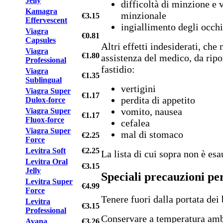
Jelly
difficoltà di minzione e 
Kamagra
minzionale
€3.15
Effervescent
ingiallimento degli occhi
Viagra
€0.81
Capsules
Altri effetti indesiderati, ch
Viagra
€1.80
assistenza del medico, da ripo
Professional
fastidio:
Viagra
€1.35
Sublingual
vertigini
Viagra Super
€1.17
perdita di appetito
Dulox-force
vomito, nausea
Viagra Super
€1.17
Fluox-force
cefalea
Viagra Super
mal di stomaco
€2.25
Force
Levitra Soft
€2.25
La lista di cui sopra non è esau
Levitra Oral
€3.15
Jelly
Speciali precauzioni pe
Levitra Super
€4.99
Force
Tenere fuori dalla portata dei
Levitra
€3.15
Professional
Conservare a temperatura amb
Avana
€3.26